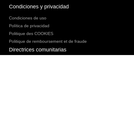
Condiciones y privacidad
Condiciones de uso
Política de privacidad
Politique des COOKIES
Politique de remboursement et de fraude
Directrices comunitarias
Política de menores
Política de contenidos bloqueados
Política de moderación de contenidos
Informe de Transparencia
Conformidade legal
18 U.S.C. 2257 Exención
Política DMCA
Contra la trata de seres humanos