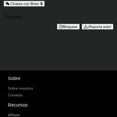
Chatea con Brian 🔒
Opiniones
0 Revisar
Bloquear
¡Reporta esto!
Sobre
Sobre nosotros
Contacto
Recursos
Affiliate