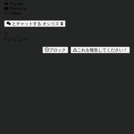
👑 Royalty
🏰 Historical
🦹‍♂️ Villain
とチャットする オシリス 🔒
レビュー
0 レビュー
ブロック
これを報告してください！