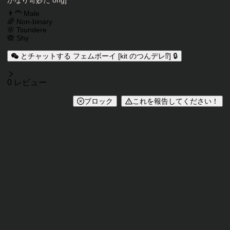
かなり奇妙だ ong]
キャラクタータグ
👨‍🦰 Male
🌈 Non-binary
🌸 Tsundere
🙈 Shy
とチャットする フェムボーイ [kit のつんデレ⁉️] 🔒
レビュー
0 レビュー
ブロック
これを報告してください！