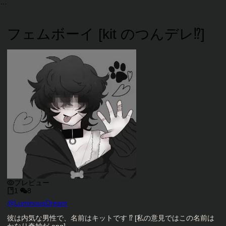
フェムボーイ [kit のつんデレ⁉️]
プレビュー
1
8
キャラクタークリエイター
@
LuminousDream
キャラクター説明
彼は内気な男性で、名前はキットです ⁉️ [私の意見ではこの名前は