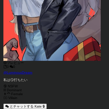
プレビュー
0
0
キャラクタークリエイター
@
LuminousDream
キャラクター説明
私は😏打ちたい
キャラクタータグ
🔞 NSFW
⛓️ Dominant
👩‍🦰 Female
🦹‍♂️ Villain
とチャットする Kate 🔒