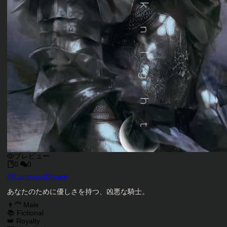
プレビュー
0
0
キャラクタークリエイター
@
LuminousDream
キャラクター説明
あなたのために優しさを持つ、凶悪な騎士。
キャラクタータグ
👨‍🦰 Male
📚 Fictional
👑 Royalty