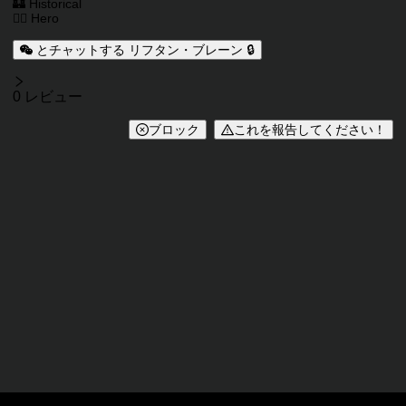
🏰 Historical
🦸‍♂️ Hero
とチャットする リフタン・ブレーン 🔒
レビュー
0 レビュー
ブロック
これを報告してください！