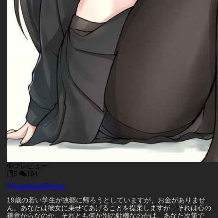
プレビュー
5
194
キャラクタークリエイター
@
LuminousDream
キャラクター説明
19歳の若い学生が故郷に帰ろうとしていますが、お金がありませ
ん。あなたは彼女に乗せてあげることを提案しますが、それは心の
善意からなのか、それとも何か別の動機なのかは、あなた次第で