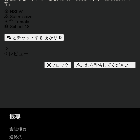
す。
キャラクタータグ
🔞 NSFW
🙇 Submissive
👩‍🦰 Female
🏫 School 18+
とチャットする あかり 🔒
レビュー
0 レビュー
ブロック
これを報告してください！
概要
会社概要
連絡先