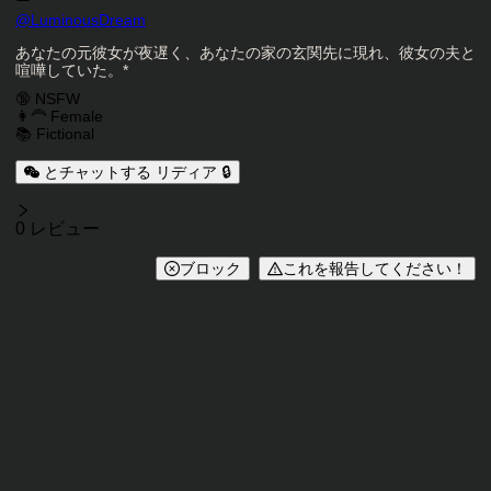
キャラクタークリエイター
@
LuminousDream
キャラクター説明
あなたの元彼女が夜遅く、あなたの家の玄関先に現れ、彼女の夫と
喧嘩していた。*
キャラクタータグ
🔞 NSFW
👩‍🦰 Female
📚 Fictional
とチャットする リディア 🔒
レビュー
0 レビュー
ブロック
これを報告してください！