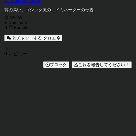
キャラクタークリエイター
@
LuminousDream
キャラクター説明
背の高い、ゴシック風の、ドミネーターの母親
キャラクタータグ
🔞 NSFW
⛓️ Dominant
👩‍🦰 Female
とチャットする クロエ 🔒
レビュー
0 レビュー
ブロック
これを報告してください！