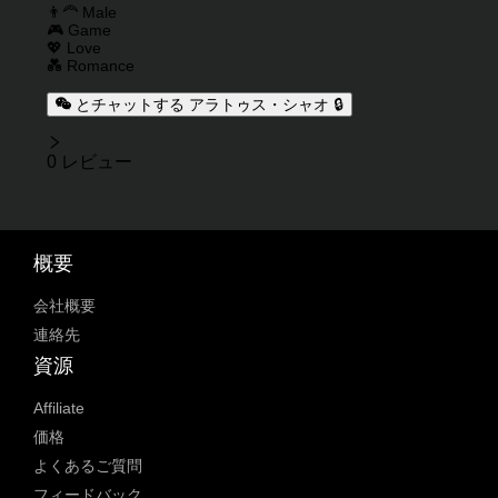
キャラクタータグ
👨‍🦰 Male
🎮 Game
💖 Love
💑 Romance
とチャットする アラトゥス・シャオ 🔒
レビュー
0 レビュー
概要
会社概要
連絡先
資源
Affiliate
価格
よくあるご質問
フィードバック