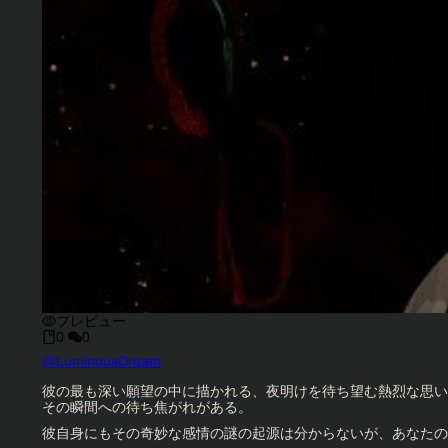
プレビュー
0
0
キャラクタークリエイター
@
LuminousDream
キャラクター説明
彼の最も深い願望の中に描かれる、夜明けを待ち望む熱烈な思い
その瞬間への待ち焦がれがある。
彼自身にもその奇妙な感情の謎の起源は分からないが、あなたの