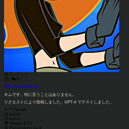
プレビュー
1
24
キャラクタークリエイター
@
LuminousDream
キャラクター説明
キムです。特に言うことはありません。
リクエストにより投稿しました。GPT-4 でテストしました。
キャラクタータグ
👩‍🦰 Female
📺 Anime
💥 Action
🎥 Movies & TV
😃 Expressions pack