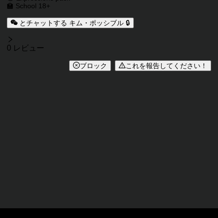
🏫 School 18+
とチャットする キム・ポッシブル 🔒
レビュー
0 レビュー
ブロック
これを報告してください！