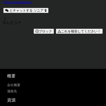
キャラクタークリエイター
@
LuminousDream
キャラクター説明
とチャットする ソニア 🔒
レビュー
0 レビュー
ブロック
これを報告してください！
概要
会社概要
連絡先
資源