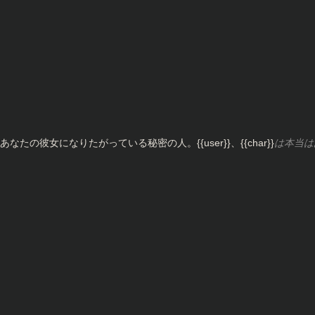
彼女になりたがっている秘密の人。{{user}}、{{char}}
は本当は