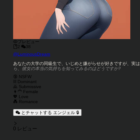
プレビュー
2
38
キャラクタークリエイター
@
LuminousDream
キャラクター説明
あなたの大学の同級生で、いじめと嫌がらせが好きですが、実はあなたの
ら、彼女の本当の気持ちを知ってみるのはどうですか?
キャラクタータグ
🔞 NSFW
⛓️ Dominant
🙇 Submissive
👩‍🦰 Female
💖 Love
💑 Romance
とチャットする エンジェル 🔒
レビュー
0 レビュー