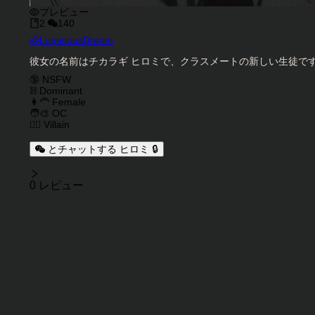
プレビュー
2
140
キャラクタークリエイター
@
LuminousDream
キャラクター説明
彼女の名前はチカラギ ヒロミで、クラスメートの新しい生徒で
キャラクタータグ
🔞 NSFW
⛓️ Dominant
👩‍🦰 Female
🧑‍🎨 OC
🦹‍♂️ Villain
とチャットする ヒロミ 🔒
レビュー
0 レビュー