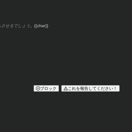
らさせるでしょう
。{{char}}
ブロック
これを報告してください！