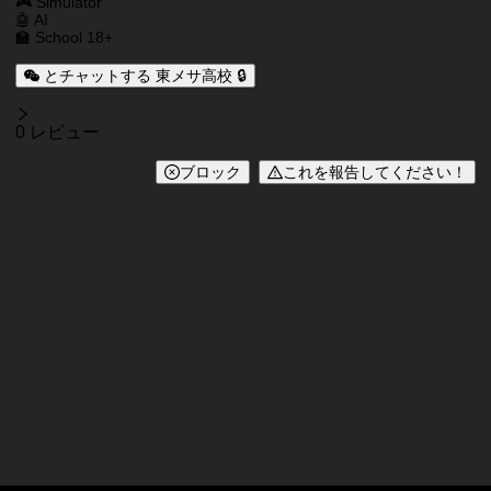
🎮 Simulator
🤖 AI
🏫 School 18+
とチャットする 東メサ高校 🔒
レビュー
0 レビュー
ブロック
これを報告してください！