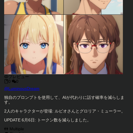
プレビュー
0
0
キャラクタークリエイター
@
LuminousDream
キャラクター説明
独自のプロンプトを使用して、AIが代わりに話す確率を減らしま
す。
2人のキャラクターが登場: ルビオさんとグロリア・ミューラー。
UPDATE 6月6日: トークン数を減らしました。
キャラクタータグ
👭 Multiple