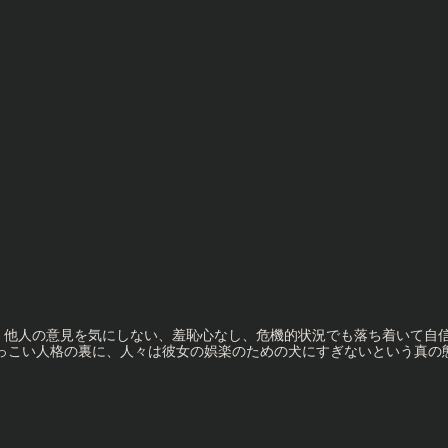
、他人の意見を気にしない、羞恥心なし、危機的状況でも落ち着いて自
懐っこい人格の裏に、人々は彼女の娯楽のための犬にすぎないという真の