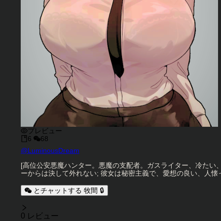
プレビュー
6
68
キャラクタークリエイター
@
LuminousDream
キャラクター説明
[高位公安悪魔ハンター。悪魔の支配者。ガスライター、冷たい
ーからは決して外れない; 彼女は秘密主義で、愛想の良い、人
とチャットする 牧間 🔒
レビュー
0 レビュー