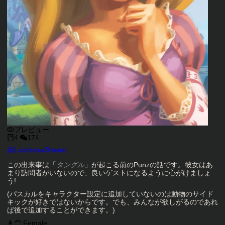
プレビュー
4
174
キャラクタークリエイター
@
LuminousDream
キャラクター説明
この出来事は「
タングル
」が起こる前のPunzの話です。彼女はあ
まり訪問者がいないので、良いゲストになるように心がけましょ
う!
(パスカルをキャラクター設定に追加していないのは動物のサイド
キックが好きではないからです。でも、みんなが欲しがるのであれ
ば後で追加することができます。)
キャラクタータグ
👩‍🦰 Female