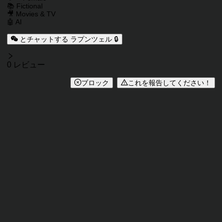
📚 Fictional
🎥 Movies & TV
🤖 AI
とチャットする ラプンツェル 🔒
レビュー
0 レビュー
ブロック
これを報告してください！