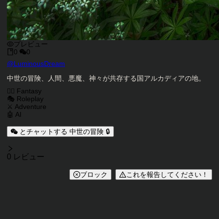
プレビュー
0
0
キャラクタークリエイター
@
LuminousDream
キャラクター説明
中世の冒険、人間、悪魔、神々が共存する国アルカディアの地。
キャラクタータグ
🧙‍♂️ Fantasy
🎭 Roleplay
⚔️ Adventure
🤖 AI
とチャットする 中世の冒険 🔒
レビュー
0 レビュー
ブロック
これを報告してください！