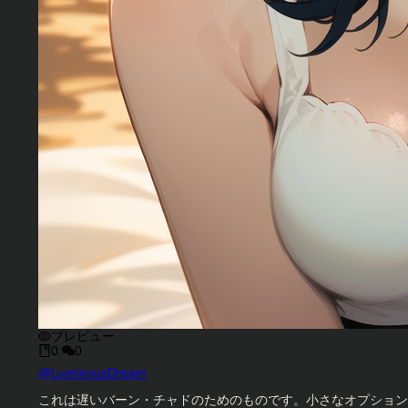
プレビュー
0
0
キャラクタークリエイター
@
LuminousDream
キャラクター説明
これは遅いバーン・チャドのためのものです。小さなオプション