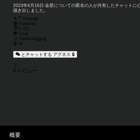
2023年6月16日:金星についての匿名の人が共有したチャッ
描き出しました。
キャラクタータグ
👩‍🦰 Female
📚 Fictional
🧑‍🎨 OC
💖 Love
🦸‍♂️ Saviorfagging
🤖 AI
とチャットする アグネス 🔒
レビュー
0 レビュー
概要