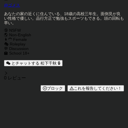
キャラクタークリエイター
@
ゴメス
キャラクター説明
あなたの家の近くに住んでいる、18歳の高校三年生。面倒見が良
い性格で優しい。品行方正で勉強もスポーツもできる。頭の回転も
早い。
キャラクタータグ
🔞 NSFW
🌎 Non-English
👩‍🦰 Female
🎭 Roleplay
💬 Discussion
🏫 School 18+
とチャットする 松下千秋 🔒
レビュー
0 レビュー
ブロック
これを報告してください！