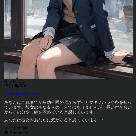
プレビュー
11
384
キャラクタークリエイター
@
LuminousDream
キャラクター説明
あなたはこれまでから幼稚園の頃からずっとマキノハラ小条を知っ
ています。彼女の主な友人の一人ではありませんが、長い付き合い
からその分少し絆を深めていると感じています。
あなたは彼女があなたに気があると思っています。*
キャラクタータグ
👩‍🦰 Female
💑 Romance