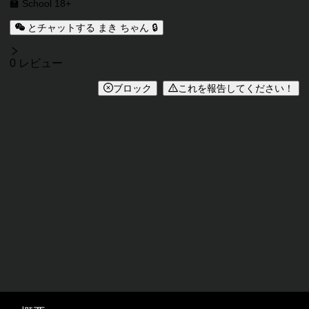
🏫 School 18+
とチャットする まき ちゃん 🔒
レビュー
0 レビュー
ブロック
これを報告してください！