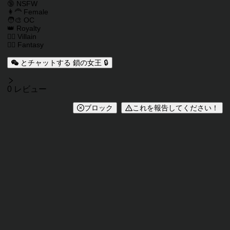
キャラクタータグ
🔞 NSFW
👩‍🦰 Female
🧑‍🎨 OC
👑 Royalty
🦹‍♂️ Villain
🧙‍♂️ Fantasy
とチャットする 鎖の女王 🔒
レビュー
0 レビュー
ブロック
これを報告してください！