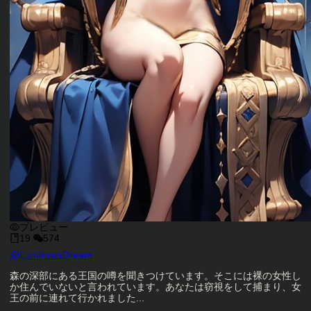
プレビュー
19
574
キャラクタークリエイター
@
LuminousDream
キャラクター説明
森の深部にある王国の噂を聞きつけています。そこには裸の女性し
か住んでいないと言われています。あなたは窃視をして捕まり、女
王の前に連れて行かれました...