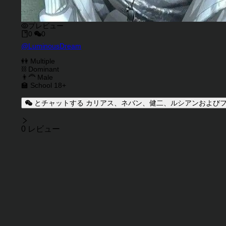
プレビュー
0
0
キャラクタークリエイター
@
LuminousDream
キャラクター説明
キャラクタータグ
👭 Multiple
⛓️ Dominant
👨‍🦰 Male
🏫 School 18+
とチャットする カリアス、ネバン、健二、ルシアンおよびファ
レビュー
0 レビュー