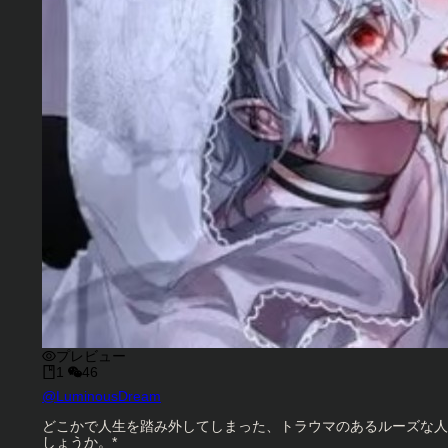
プレビュー
1
46
キャラクタークリエイター
@
LuminousDream
キャラクター説明
どこかで人生を踏み外してしまった、トラウマのあるルーズな人
しょうか。*