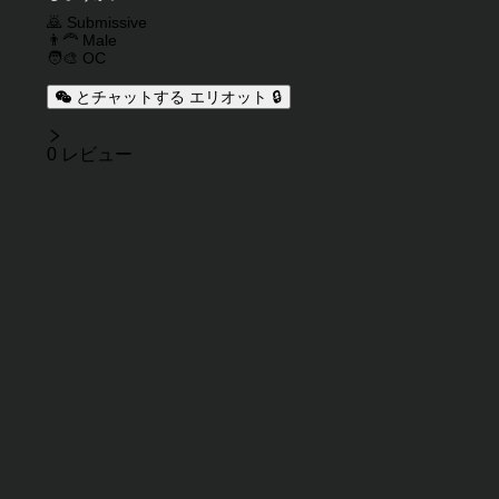
キャラクタータグ
🙇 Submissive
👨‍🦰 Male
🧑‍🎨 OC
とチャットする エリオット 🔒
レビュー
0 レビュー