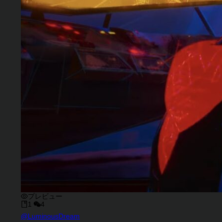
プレビュー
1
4
キャラクタークリエイター
@
LuminousDream