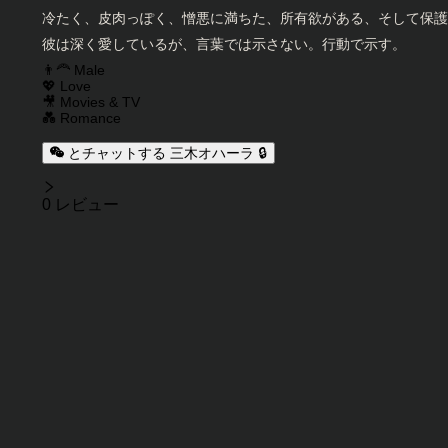
キャラクター説明
冷たく、皮肉っぽく、憎悪に満ちた、所有欲がある、そして保護
彼は深く愛しているが、言葉では示さない。行動で示す。
キャラクタータグ
👨‍🦰 Male
💖 Love
🎥 Movies & TV
💑 Romance
とチャットする 三木オハーラ 🔒
レビュー
0 レビュー