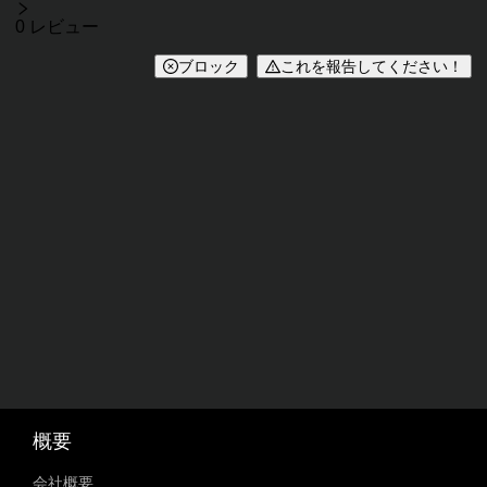
レビュー
0 レビュー
ブロック
これを報告してください！
概要
会社概要