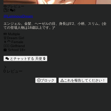
プレビュー
2
8
キャラクタークリエイター
@
LuminousDream
キャラクター説明
エンジェル。金髪、ヘーゼルの目、身長は5'2、小柄、スリム。(全
ての登場人物は18歳以上です。)*
キャラクタータグ
👭 Multiple
👗Dream Girl
👩‍🦰 Female
👩‍❤️‍👩 Girlfriend
🏫 School 18+
とチャットする 天使 🔒
レビュー
0 レビュー
ブロック
これを報告してください！