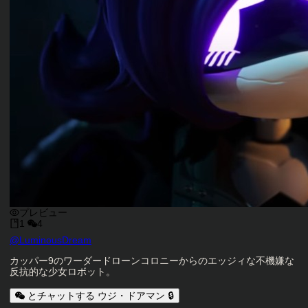
プレビュー
1
4
キャラクタークリエイター
@
LuminousDream
キャラクター説明
カッパー9のワーダードローンコロニーからのエッジィな不機嫌な
反抗的な少女ロボット。
とチャットする ウジ・ドアマン 🔒