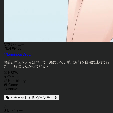
プレビュー
14
408
キャラクタークリエイター
@
LuminousDream
キャラクター説明
お前とヴェンティはバーで一緒にいて、彼はお前を自宅に連れて行
き、一緒にしたがっている~
キャラクタータグ
🔞 NSFW
👨‍🦰 Male
🌈 Non-binary
🎮 Game
📺 Anime
とチャットする ヴェンティ 🔒
レビュー
0 レビュー