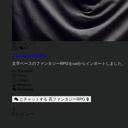
プレビュー
1
34
キャラクタークリエイター
@
LuminousDream
キャラクター説明
文字ベースのファンタジーRPGをcaiからインポートしました。
キャラクタータグ
🪢 Scenario
🦸‍♂️ Hero
🦹‍♂️ Villain
🔮 Magical
🎭 Roleplay
とチャットする 高ファンタジーRPG 🔒
レビュー
0 レビュー