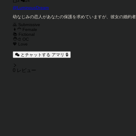
3
14
キャラクタークリエイター
@
LuminousDream
キャラクター説明
幼なじみの恋人があなたの保護を求めていますが、彼女の婚約者
キャラクタータグ
🙇 Submissive
👩‍🦰 Female
📚 Fictional
🧑‍🎨 OC
💖 Love
とチャットする アマリ 🔒
レビュー
0 レビュー