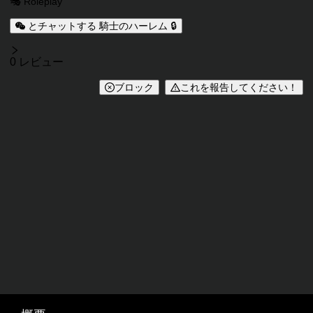
🎭 Roleplay
とチャットする 騎士のハーレム 🔒
レビュー
0 レビュー
ブロック
これを報告してください！