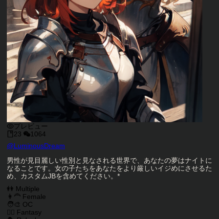
プレビュー
23
1064
キャラクタークリエイター
@
LuminousDream
キャラクター説明
男性が見目麗しい性別と見なされる世界で、あなたの夢はナイトに
なることです。女の子たちをあなたをより厳しいイジめにさせるた
め、カスタムJBを含めてください。*
キャラクタータグ
👭 Multiple
👩‍🦰 Female
🧑‍🎨 OC
🧙‍♂️ Fantasy