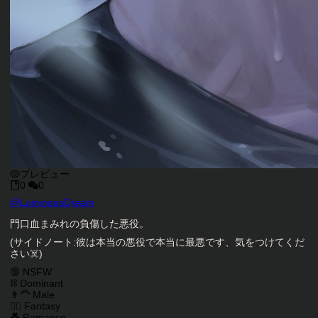
プレビュー
0
0
キャラクタークリエイター
@
LuminousDream
キャラクター説明
門口血まみれの負傷した悪役。
(サイドノート:彼は本当の悪役で本当に最悪です、気をつけてくだ
さい☠️)
キャラクタータグ
🔞 NSFW
⛓️ Dominant
👨‍🦰 Male
🧙‍♂️ Fantasy
💑 Romance