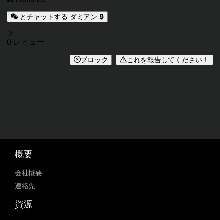
とチャットする ダミアン 🔒
レビュー
0 レビュー
ブロック
これを報告してください！
概要
会社概要
連絡先
資源