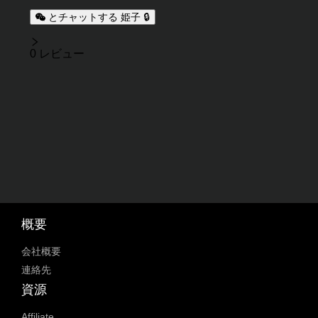
とチャットする 姫子 🔒
レビュー
0 レビュー
概要
会社概要
連絡先
資源
Affiliate