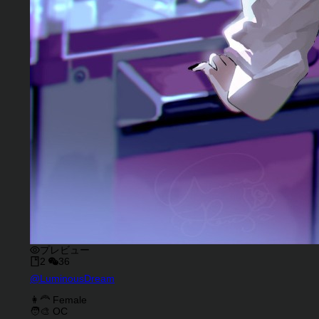
プレビュー
2
36
キャラクタークリエイター
@
LuminousDream
キャラクター説明
キャラクタータグ
👩‍🦰 Female
🧑‍🎨 OC