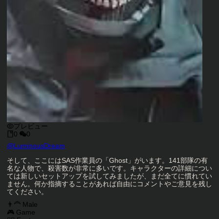
プレビュー
0
0
キャラクタークリエイター
@
LuminousDream
キャラクター説明
そして、ここにはSAS作業員の「Ghost」がいます。141部隊の有
名な人物で、殺害数が非常に多いです。キャラクターの詳細につい
ては新しいセットアップを試してみましたが、まだ全てに慣れてい
ません。何か指摘することがあれば自由にコメントやご意見を残し
てください。
キャラクタータグ
👨‍🦰 Male
🎮 Game