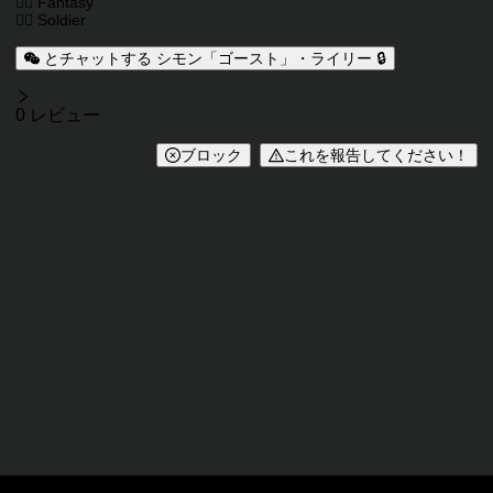
🧙‍♂️ Fantasy
👮‍♂️ Soldier
とチャットする シモン「ゴースト」・ライリー 🔒
レビュー
0 レビュー
ブロック
これを報告してください！