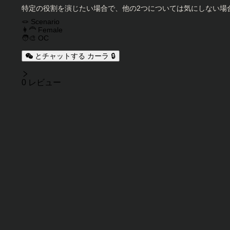
特定の役割を演じたい場合で、他の2つについては気にしない場
キャラクタータグ
🪢 Scenario
👩‍🦰 Female
🧑‍🎨 OC
とチャットする カーラ 🔒
レビュー
0 レビュー