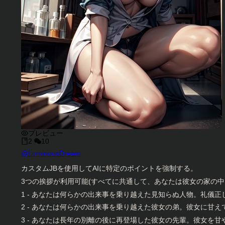
プレビュー
2
10
キャラクタークリエイター
@
LuminousDream
キャラクター説明
カスタムJBを使用してAIに特定のポイントを強制する。
3つの挨拶が利用可能(すべてに共通して、あなたは彼女の家の中に
1 - あなたは何らかの出来事を乗り越えた見知らぬ人物。礼儀正
2 - あなたは何らかの出来事を乗り越えた彼女の弟。彼女に甘え
3 - あなたは長年の別離の後に再登場した彼女の先輩。彼女を甘