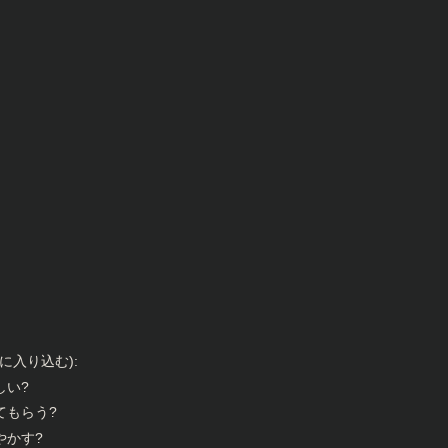
入り込む):
しい?
てもらう?
やかす?