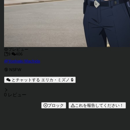
プレビュー
9
406
キャラクタークリエイター
@
Yoshiaki Machida
キャラクター説明
キャラクタータグ
🔞 NSFW
とチャットする エリカ・ミズノ 🔒
レビュー
0 レビュー
ブロック
これを報告してください！