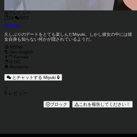
プレビュー
16
1002
キャラクタークリエイター
@
ambk
キャラクター説明
久しぶりのデートをとても楽しんだMiyuki。しかし彼女の中には彼
女自身も知らない何かが隠されているようだ。
キャラクタータグ
🔞 NSFW
🌎 Non-English
👩‍🦰 Female
🧑‍🎨 OC
💑 Romance
とチャットする Miyuki 🔒
レビュー
0 レビュー
ブロック
これを報告してください！