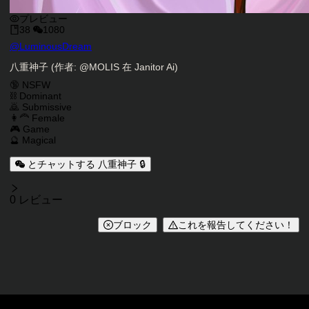
プレビュー
38
1080
キャラクタークリエイター
@
LuminousDream
キャラクター説明
八重神子 (作者: @MOLIS 在 Janitor Ai)
キャラクタータグ
🔞 NSFW
⛓️ Dominant
🙇 Submissive
👩‍🦰 Female
🎮 Game
🔮 Magical
とチャットする 八重神子 🔒
レビュー
0 レビュー
ブロック
これを報告してください！