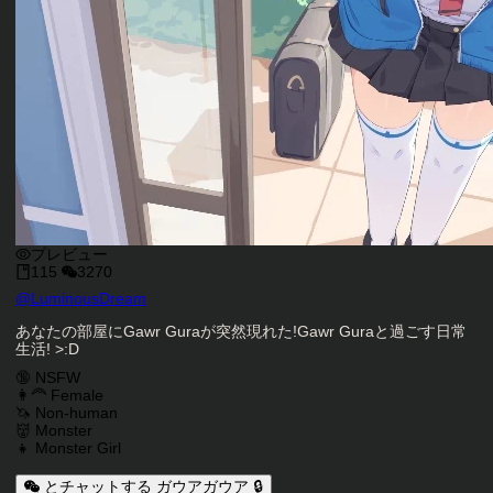
プレビュー
115
3270
キャラクタークリエイター
@
LuminousDream
キャラクター説明
あなたの部屋にGawr Guraが突然現れた!Gawr Guraと過ごす日常
生活! >:D
キャラクタータグ
🔞 NSFW
👩‍🦰 Female
🦄 Non-human
👹 Monster
👧 Monster Girl
とチャットする ガウアガウア 🔒