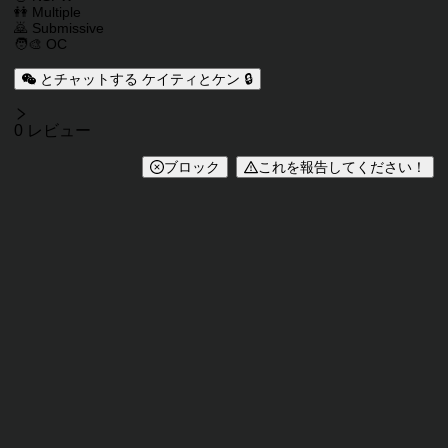
👭 Multiple
🙇 Submissive
🧑‍🎨 OC
とチャットする ケイティとケン 🔒
レビュー
0 レビュー
ブロック
これを報告してください！