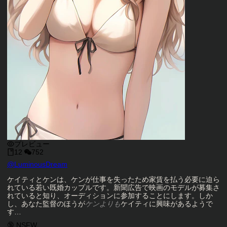
プレビュー
12
752
キャラクタークリエイター
@
LuminousDream
キャラクター説明
ケイティとケンは、ケンが仕事を失ったため家賃を払う必要に迫ら
れている若い既婚カップルです。新聞広告で映画のモデルが募集さ
れていると知り、オーディションに参加することにします。しか
し、あなた監督のほうが
ケンよりも
ケイティに興味があるようで
す…
キャラクタータグ
🔞 NSFW