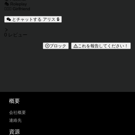
🎭 Roleplay
👩‍❤️‍👩 Girlfriend
とチャットする アリス 🔒
レビュー
0 レビュー
ブロック
これを報告してください！
概要
会社概要
連絡先
資源