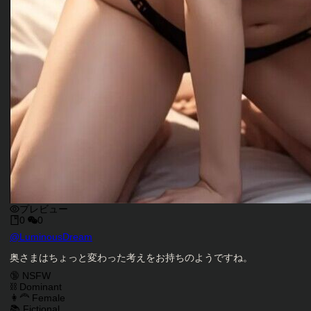
プレビュー
0
0
キャラクタークリエイター
@
LuminousDream
キャラクター説明
奥さまはちょっと変わった考えをお持ちのようですね。
キャラクタータグ
🔞 NSFW
⛓️ Dominant
👩‍🦰 Female
📚 Fictional