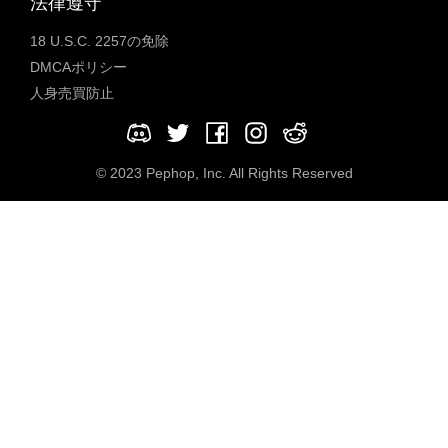
法律遵守
18 U.S.C. 2257の免除
DMCAポリシー
人身売買防止
© 2023 Pephop, Inc. All Rights Reserved