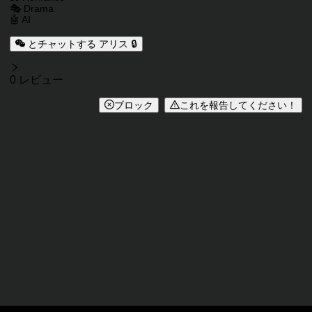
🎭 Drama
🤖 AI
とチャットする アリス 🔒
レビュー
0 レビュー
ブロック
これを報告してください！