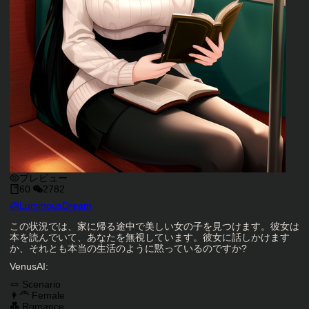
プレビュー
60
2782
キャラクタークリエイター
@
LuminousDream
キャラクター説明
この状況では、家に帰る途中で美しい女の子を見つけます。彼女は
本を読んでいて、あなたを無視しています。彼女に話しかけます
か、それとも本当の生活のように黙っているのですか?
VenusAI:
キャラクタータグ
🪢 Scenario
👩‍🦰 Female
💑 Romance