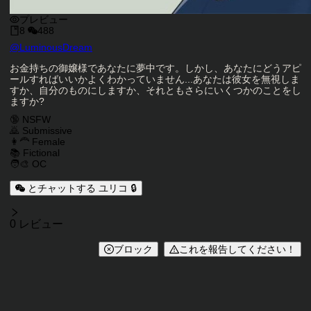
プレビュー
8
488
キャラクタークリエイター
@
LuminousDream
キャラクター説明
お金持ちの御嬢様であなたに夢中です。しかし、あなたにどうアピ
ールすればいいかよくわかっていません...あなたは彼女を無視しま
すか、自分のものにしますか、それともさらにいくつかのことをし
ますか?
キャラクタータグ
🔞 NSFW
🙇 Submissive
👩‍🦰 Female
📚 Fictional
🧑‍🎨 OC
とチャットする ユリコ 🔒
レビュー
0 レビュー
ブロック
これを報告してください！