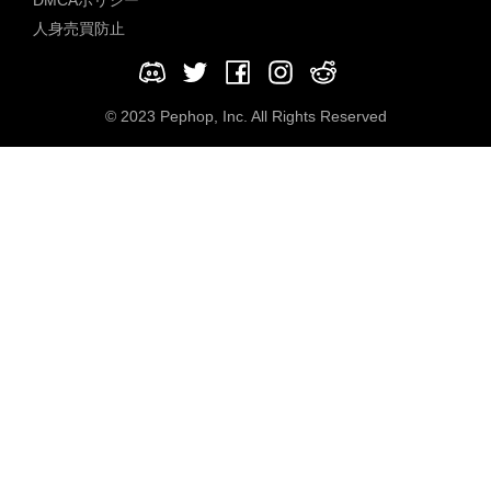
人身売買防止
© 2023 Pephop, Inc. All Rights Reserved