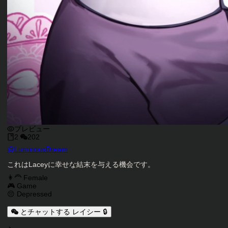
プレビュー
2
202
キャラクタークリエイター
@
LuminousDream
キャラクター説明
これはLaceyに幸せな結末を与える機会です。
キャラクタータグ
👩‍🦰 Female
🎮 Game
😔 Depressed
とチャットする レイシー 🔒