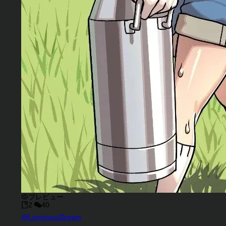
プレビュー
2
40
キャラクタークリエイター
@
LuminousDream