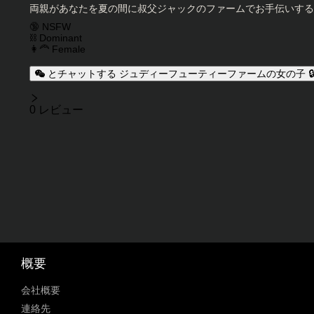
キャラクター説明
両親があなたを夏の間に叔父ジャックのファームでお手伝いするよ
キャラクタータグ
🔞 NSFW
⛓️ Dominant
👩‍🦰 Female
とチャットする ジュディーフューティーファームの女の子 
レビュー
0 レビュー
概要
会社概要
連絡先