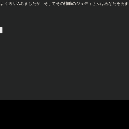
う送り込みましたが...そしてその補助のジュディさんはあなたをあまり好
