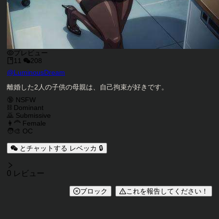
プレビュー
11
208
キャラクタークリエイター
@
LuminousDream
キャラクター説明
離婚した2人の子供の母親は、自己拘束が好きです。
キャラクタータグ
🔞 NSFW
⛓️ Dominant
🙇 Submissive
👩‍🦰 Female
🧑‍🎨 OC
とチャットする レベッカ 🔒
レビュー
0 レビュー
ブロック
これを報告してください！