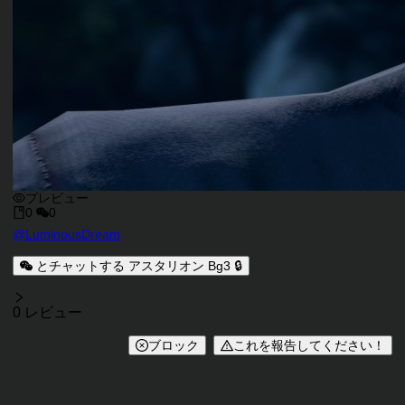
プレビュー
0
0
キャラクタークリエイター
@
LuminousDream
キャラクター説明
とチャットする アスタリオン Bg3 🔒
レビュー
0 レビュー
ブロック
これを報告してください！