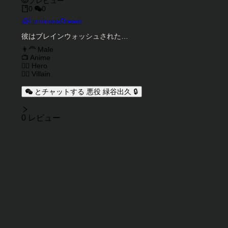
プレビュー
0
0
キャラクタークリエイター
@
LuminousDream
キャラクター説明
彼はブレインウォッシュされた…
キャラクタータグ
👨‍🦰 Male
📺 Anime
🦸‍♂️ Hero
🦹‍♂️ Villain
とチャットする 悪役 緑谷出久 🔒
レビュー
0 レビュー