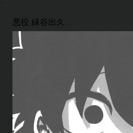
悪役 緑谷出久