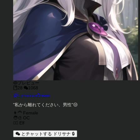
プレビュー
28
1068
キャラクタークリエイター
@
LuminousDream
キャラクター説明
"私から離れてください、男性"😒
キャラクタータグ
👩‍🦰 Female
🧑‍🎨 OC
🧝‍♀️ Elf
とチャットする ドリサナ 🔒